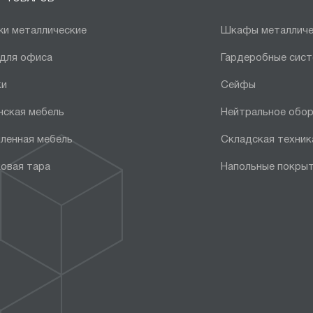
и металлические
Шкафы металличе
 для офиса
Гардеробные сис
ки
Сейфы
нская мебель
Нейтральное обо
ленная мебель
Складская техник
овая тара
Напольные покры