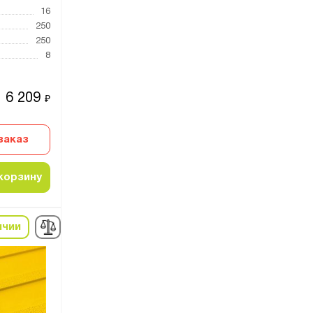
16
250
250
8
6 209
₽
заказ
корзину
ичии