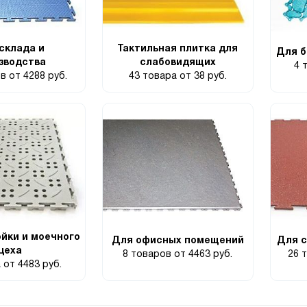
склада и
Тактильная плитка для
Для б
зводства
слабовидящих
4 
ов
от 4288 руб.
43 товара
от 38 руб.
йки и моечного
Для офисных помещений
Для с
цеха
8 товаров
от 4463 руб.
26 
а
от 4483 руб.