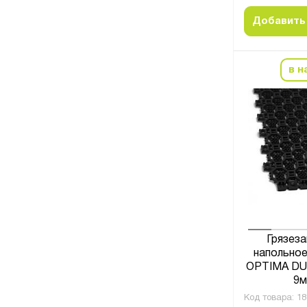
Добавить 
в н
Грязез
напольное
OPTIMA DUO
9м
Код товара:
18