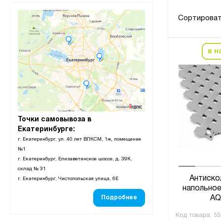
Сортироват
в н
Точки самовывоза в
Екатеринбурге:
г. Екатеринбург, ул. 40 лет ВЛКСМ, 1ж, помещение
№1
г. Екатеринбург, Елизаветинское шоссе, д. 39К,
склад № 31
Антиско
г. Екатеринбург, Чистопольская улица, 6Е
напольное
AQ
Подробнее
Код товара:
55