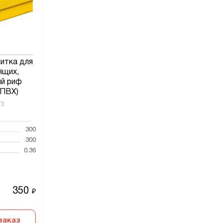
литка для
ящих,
й риф
 ПВХ)
73
300
300
0.36
350
₽
заказ