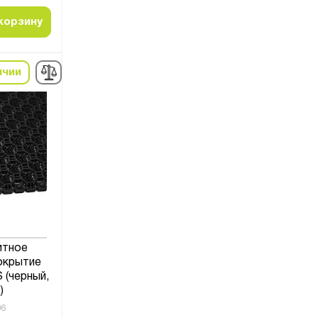
корзину
ичии
итное
окрытие
(черный,
)
06