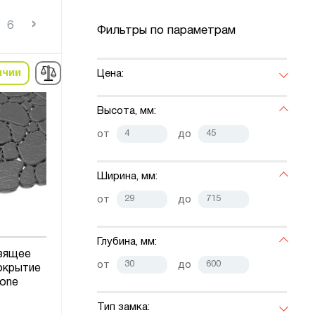
›
6
Фильтры по параметрам
ичии
Цена:
Высота, мм:
от
до
Ширина, мм:
от
до
Глубина, мм:
зящее
от
до
окрытие
one
Тип замка: