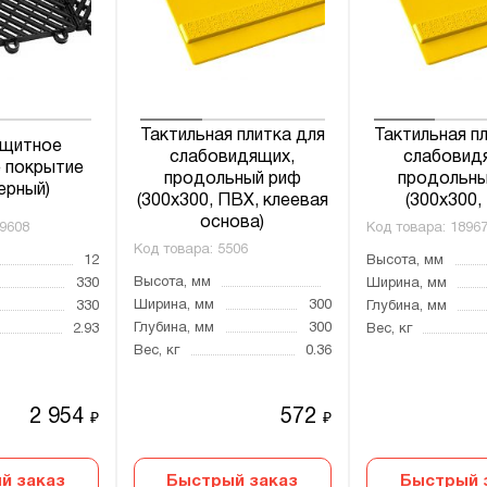
Тактильная плитка для
Тактильная п
ащитное
слабовидящих,
слабовид
 покрытие
продольный риф
продольны
черный)
(300x300, ПВХ, клеевая
(300x300,
основа)
9608
Код товара:
1896
Код товара:
5506
12
Высота, мм
Высота, мм
330
Ширина, мм
Ширина, мм
300
330
Глубина, мм
Глубина, мм
300
2.93
Вес, кг
Вес, кг
0.36
2 954
572
₽
₽
й заказ
Быстрый заказ
Быстрый 