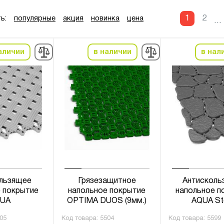
1
2
ь:
популярные
акция
новинка
цена
...
аличии
в наличии
в нал
льзящее
Грязезащитное
Антисколь
 покрытие
напольное покрытие
напольное п
UA
OPTIMA DUOS (9мм.)
AQUA St
05
Код товара:
5504
Код товара:
5599