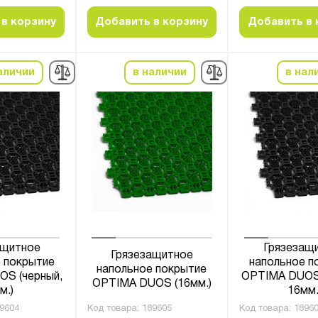
в корзину
Добавить в корзину
Добавить в 
аличии
в наличии
в нал
ащитное
Грязезащ
Грязезащитное
 покрытие
напольное п
напольное покрытие
S (черный,
OPTIMA DUOS 
OPTIMA DUOS (16мм.)
м.)
16мм.
9604
Код товара:
189605
Код товара:
1896