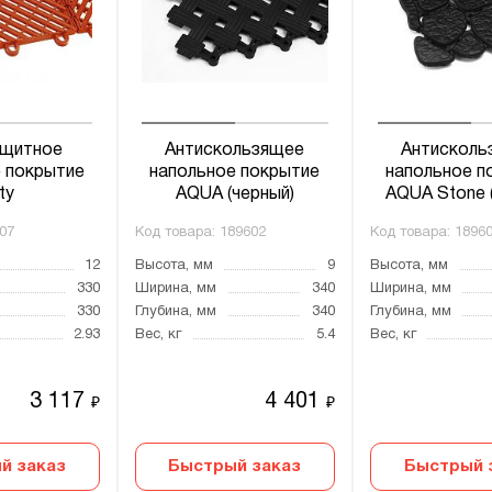
ащитное
Антискользящее
Антисколь
 покрытие
напольное покрытие
напольное п
ty
AQUA (черный)
AQUA Stone 
07
Код товара:
189602
Код товара:
1896
12
Высота, мм
9
Высота, мм
330
Ширина, мм
340
Ширина, мм
330
Глубина, мм
340
Глубина, мм
2.93
Вес, кг
5.4
Вес, кг
3 117
4 401
₽
₽
й заказ
Быстрый заказ
Быстрый 