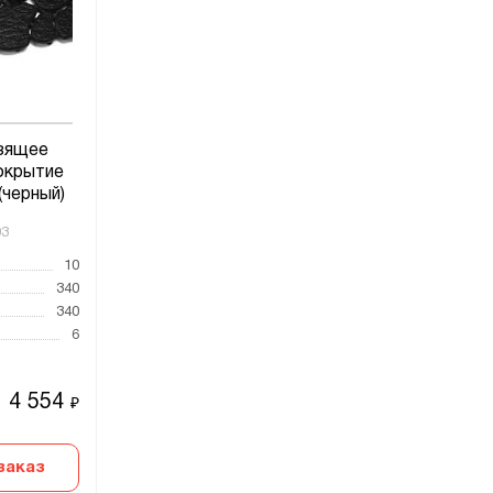
зящее
окрытие
(черный)
03
10
340
340
6
4 554
₽
заказ