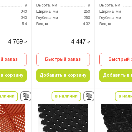
9
Высота, мм
9
Высота, мм
340
Ширина, мм
250
Ширина, мм
340
Глубина, мм
250
Глубина, мм
5.4
Вес, кг
4.32
Вес, кг
4 769
4 447
₽
₽
й заказ
Быстрый заказ
Быстрый 
в корзину
Добавить в корзину
Добавить в 
аличии
в наличии
в нал