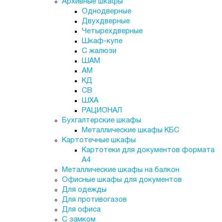
Архивные шкафы
Однодверные
Двухдверные
Четырехдверные
Шкаф-купе
С жалюзи
ШАМ
АМ
КД
СВ
ШХА
РАЦИОНАЛ
Бухгалтерские шкафы
Металлические шкафы КБС
Картотечные шкафы
Картотеки для документов формата
А4
Металлические шкафы на балкон
Офисные шкафы для документов
Для одежды
Для противогазов
Для офиса
С замком