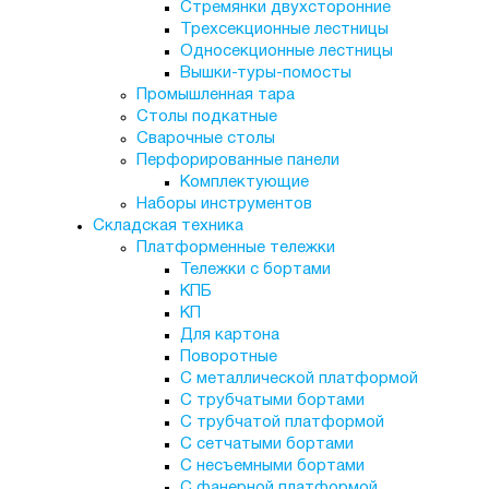
Стремянки двухсторонние
Трехсекционные лестницы
Односекционные лестницы
Вышки-туры-помосты
Промышленная тара
Столы подкатные
Сварочные столы
Перфорированные панели
Комплектующие
Наборы инструментов
Складская техника
Платформенные тележки
Тележки с бортами
КПБ
КП
Для картона
Поворотные
С металлической платформой
С трубчатыми бортами
С трубчатой платформой
С сетчатыми бортами
С несъемными бортами
С фанерной платформой