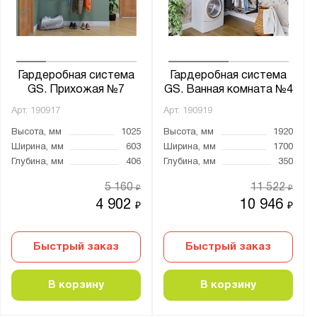
от
до
Глубина, мм:
от
до
Гардеробная система
Гардеробная система
GS. Прихожая №7
GS. Ванная комната №4
Арт.
190917
Арт.
190919
Количество полок, шт.:
Высота, мм
1025
Высота, мм
1920
от
до
Ширина, мм
603
Ширина, мм
1700
Глубина, мм
406
Глубина, мм
350
Тип покрытия поверхности:
5 160
11 522
₽
₽
порошковое
4 902
10 946
₽
₽
Толщина:
Быстрый заказ
Быстрый заказ
от
до
В корзину
В корзину
Цвет: