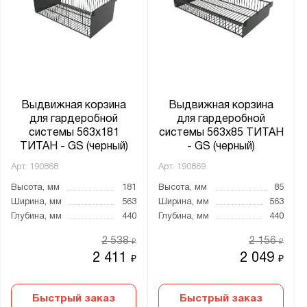
Выдвижная корзина
Выдвижная корзина
для гардеробной
для гардеробной
системы 563х181
системы 563х85 ТИТАН
ТИТАН - GS (черный)
- GS (черный)
Арт.
190868
Арт.
190869
Высота, мм
181
Высота, мм
85
Ширина, мм
563
Ширина, мм
563
Глубина, мм
440
Глубина, мм
440
2 538
2 156
₽
₽
2 411
2 049
₽
₽
Быстрый заказ
Быстрый заказ