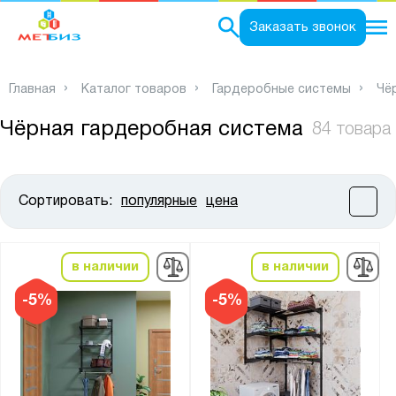
0
Заказать звонок
Главная
Каталог товаров
Гардеробные системы
Чё
Чёрная гардеробная система
84 товара
Сортировать:
популярные
цена
Цена:
от
до
в наличии
в наличии
Высота, мм:
-5%
-5%
от
до
Ширина, мм: