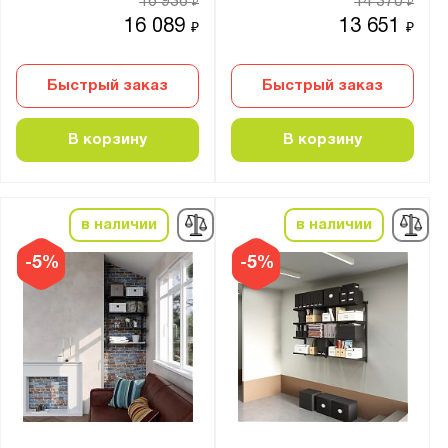
16 936
14 370
Для гостиной
₽
₽
16 089
13 651
₽
₽
Для дачи
Для детской
Быстрый заказ
Быстрый заказ
Для кладовой
Для кухни
В корзину
В корзину
Для мастерской
Для офиса
Для прихожей
в наличии
в наличии
-5%
-5%
Цвет:
Серебристый
белый
графит
оцинкованная сталь
черный