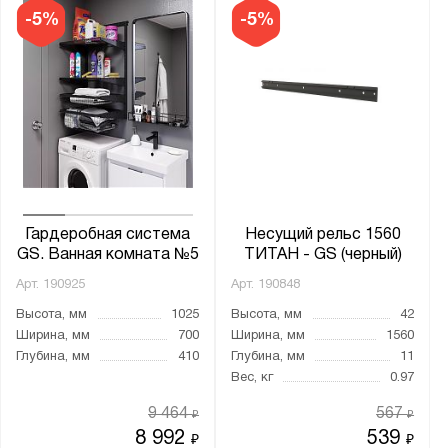
Показать
Сбросить
-5%
-5%
Гардеробная система
Несущий рельс 1560
GS. Ванная комната №5
ТИТАН - GS (черный)
Арт.
190925
Арт.
190848
Высота, мм
1025
Высота, мм
42
Ширина, мм
700
Ширина, мм
1560
Глубина, мм
410
Глубина, мм
11
Вес, кг
0.97
9 464
567
₽
₽
8 992
539
₽
₽