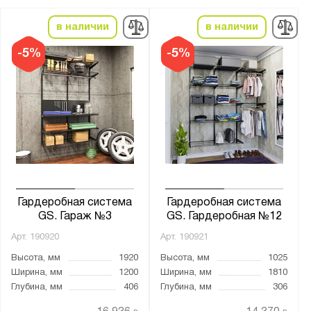
Антрацит (0164 PE)
в наличии
в наличии
Антрацитово-серый (RAL 7016)
Белый (0101 PE)
-5%
-5%
Муар металлик (RAL 9005)
Сигнальный белый (RAL 9003)
Транспортный белый (RAL 9016)
Материал:
Сталь
Гардеробная система
Гардеробная система
Особенности:
GS. Гараж №3
GS. Гардеробная №12
Для балкона
Арт.
190920
Арт.
190921
Для ванной
Высота, мм
1920
Высота, мм
1025
Для гаража
Ширина, мм
1200
Ширина, мм
1810
Глубина, мм
406
Глубина, мм
306
Для гардеробной