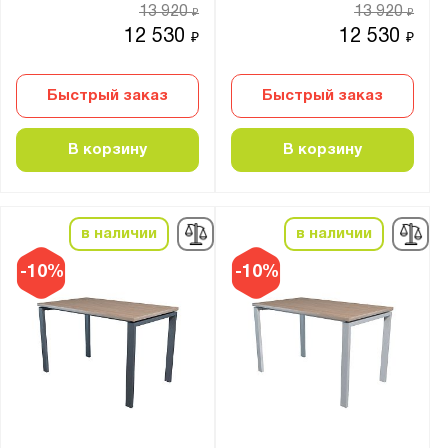
от
до
13 920
13 920
₽
₽
12 530
12 530
₽
₽
Материал:
Быстрый заказ
ЛДСП
Быстрый заказ
Цвет:
В корзину
В корзину
Агатовый серый (RAL 7038)
Страна производства:
в наличии
в наличии
Россия
-10%
-10%
Производитель:
Диком
Промет
Серия: