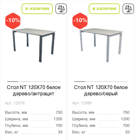
в наличии
в наличии
Высота, мм:
-10%
-10%
от
до
Ширина, мм:
от
до
Глубина, мм:
от
до
Стол NT 120X70 белое
Стол NT 120X70 белое
дерево/антрацит
дерево/серый
Арт.
12579
Арт.
12580
Тип покрытия поверхности:
Высота, мм
750
Высота, мм
750
порошковое
Ширина, мм
1200
Ширина, мм
1200
Глубина, мм
700
Глубина, мм
700
Толщина:
Вес, кг
33
Вес, кг
33