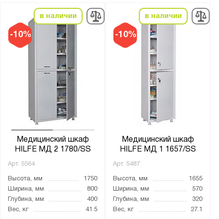
Hilfe
в наличии
в наличии
Серия:
-10%
-10%
MF
М
МF
МД
ШММ
ШМС
ШСС
Медицинский шкаф
Медицинский шкаф
HILFE МД 2 1780/SS
HILFE МД 1 1657/SS
Арт.
5564
Арт.
5487
Показать
Сбросить
Высота, мм
1750
Высота, мм
1655
Ширина, мм
800
Ширина, мм
570
Глубина, мм
400
Глубина, мм
320
Вес, кг
41.5
Вес, кг
27.1