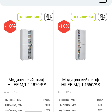
Цена:
от
до
в наличии
в наличии
Высота, мм:
-10%
-10%
от
до
Ширина, мм:
от
до
Глубина, мм:
от
до
Медицинский шкаф
Медицинский шкаф
HILFE МД 2 1670/SS
HILFE МД 1 1650/SS
Арт.
3814
Арт.
3812
Тип покрытия поверхности:
Высота, мм
1655
Высота, мм
1655
гигиенически безопасное, коррозийно-
Ширина, мм
700
Ширина, мм
500
устойчивое порошковое
Глубина, мм
320
Глубина, мм
320