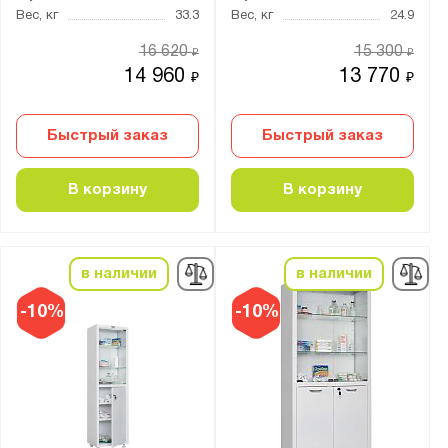
порошковое
Вес, кг
33.3
Вес, кг
24.9
16 620
15 300
₽
₽
Количество полок, шт.:
14 960
13 770
₽
₽
от
до
Быстрый заказ
Быстрый заказ
Нагрузка на полку, кг:
от
до
В корзину
В корзину
Тип замка:
в наличии
в наличии
1 ключевой
2 ключевых
-10%
-10%
Ключевой
Толщина:
от
до