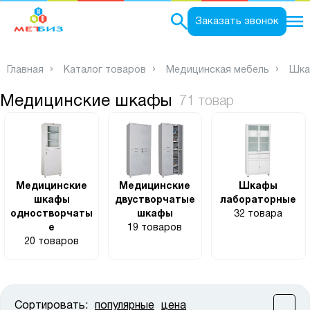
0
Заказать звонок
Главная
Каталог товаров
Медицинская мебель
Шка
Медицинские шкафы
71 товар
Медицинские
Медицинские
Шкафы
шкафы
двустворчатые
лабораторные
одностворчаты
шкафы
32 товара
е
19 товаров
20 товаров
Сортировать:
популярные
цена