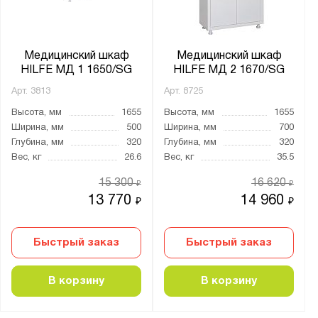
Материал:
ЛДСП
Медицинский шкаф
Медицинский шкаф
Металл
HILFE МД 1 1650/SG
HILFE МД 2 1670/SG
Арт.
3813
Арт.
8725
Цвет:
Высота, мм
1655
Высота, мм
1655
Транспортный белый (RAL 9016)
Ширина, мм
500
Ширина, мм
700
Глубина, мм
320
Глубина, мм
320
Вес, кг
26.6
Вес, кг
35.5
Страна производства:
15 300
16 620
₽
₽
Россия
13 770
14 960
₽
₽
Производитель:
Быстрый заказ
Быстрый заказ
ПАКС-Металл
Промет
В корзину
В корзину
Бренд: