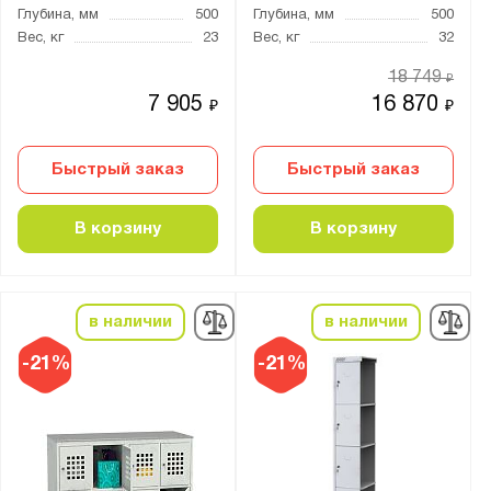
Глубина, мм
500
Глубина, мм
500
4 ключевых
Вес, кг
23
Вес, кг
32
8 ключевых
18 749
₽
7 905
16 870
₽
₽
Страна производства:
Россия
Быстрый заказ
Быстрый заказ
Производитель:
В корзину
В корзину
Металл-Завод
ПАКС-Металл
Промет
в наличии
в наличии
-21%
-21%
Бренд:
Практик
Серия: