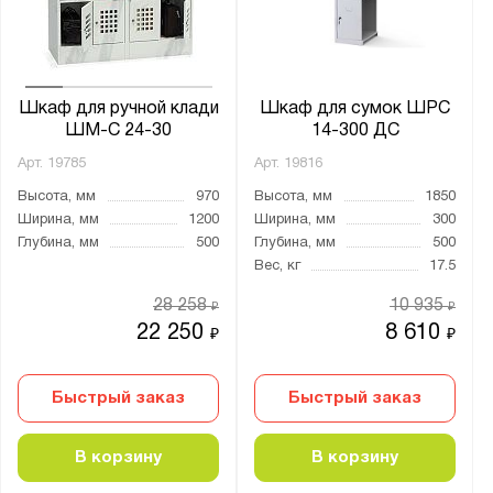
LS
ШРМ
ШРС
Шкаф для ручной клади
Шкаф для сумок ШРС
ШМ-С 24-30
14-300 ДС
Арт.
19785
Арт.
19816
Показать
Сбросить
Высота, мм
970
Высота, мм
1850
Ширина, мм
1200
Ширина, мм
300
Глубина, мм
500
Глубина, мм
500
Вес, кг
17.5
28 258
10 935
₽
₽
22 250
8 610
₽
₽
Быстрый заказ
Быстрый заказ
В корзину
В корзину