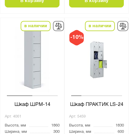
В корзину
В корзину
Распашная
Тип покрытия поверхности:
в наличии
в наличии
порошковое
-10%
Особенности:
Для противогазов
Цвет:
Агатовый серый (RAL 7038)
Светло-серый (RAL 7035)
Шкаф ШРМ-14
Шкаф ПРАКТИК LS-24
Материал:
Металл
Арт.
4061
Арт.
5459
Высота, мм
1860
Высота, мм
1830
Ширина, мм
300
Ширина, мм
600
Тип замка: