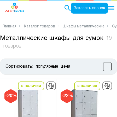
0
Заказать звонок
Главная
Каталог товаров
Шкафы металлические
Су
Металлические шкафы для сумок
19
товаров
Сортировать:
популярные
цена
Цена:
от
до
в наличии
в наличии
Высота, мм:
-20%
-22%
от
до