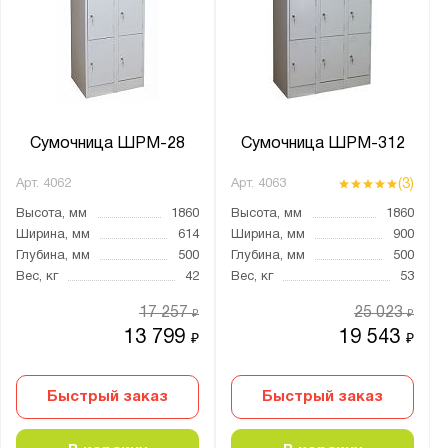
Ширина, мм:
от
до
Глубина, мм:
от
до
Сумочница ШРМ-28
Сумочница ШРМ-312
(3)
Арт.
4062
Арт.
4063
Количество дверей:
Высота, мм
1860
Высота, мм
1860
4
Ширина, мм
614
Ширина, мм
900
Глубина, мм
500
Глубина, мм
500
Количество секций:
Вес, кг
42
Вес, кг
53
1
17 257
25 023
₽
₽
4
13 799
19 543
₽
₽
8
12
Быстрый заказ
Быстрый заказ
Тип дверцы: