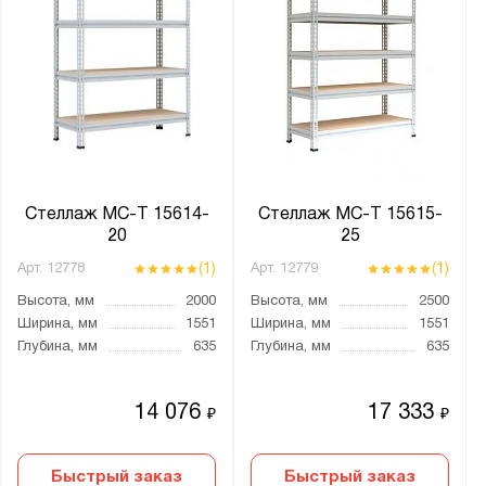
МС-Т
Оптима
Профи-Т
СТ-051
СТ-062
УМС
УС
Стеллаж МС-Т 15614-
Стеллаж МС-Т 15615-
20
25
(1)
(1)
Арт.
12778
Арт.
12779
Показать
Сбросить
Высота, мм
2000
Высота, мм
2500
Ширина, мм
1551
Ширина, мм
1551
Глубина, мм
635
Глубина, мм
635
14 076
17 333
₽
₽
Быстрый заказ
Быстрый заказ