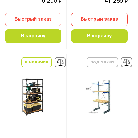
6 200
41 285
₽
₽
6
Быстрый заказ
Быстрый заказ
Цвет:
Агатовый серый (RAL 7038)
В корзину
В корзину
Антрацитово-серый (RAL 7016)
Оранжевый (RAL 2004)
Светло-серый (RAL 7035)
в наличии
под заказ
Особенности:
Двухсторонний
Односторонний
грузовой
Материал:
Металл