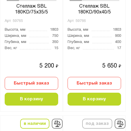
от
до
Стеллаж SBL
Стеллаж SBL
180KD/75x35/5
180KD/90x40/5
Арт.
59765
Арт.
59766
Тип покрытия поверхности:
Высота, мм
1803
Высота, мм
1803
оцинкованное
Ширина, мм
750
Ширина, мм
900
порошковое
Глубина, мм
350
Глубина, мм
400
Вес, кг
15
Вес, кг
17
Количество полок, шт.:
5 200
5 650
от
до
₽
₽
Нагрузка на полку, кг:
Быстрый заказ
Быстрый заказ
от
до
В корзину
В корзину
Материал полки:
Без настила
в наличии
под заказ
ДВП