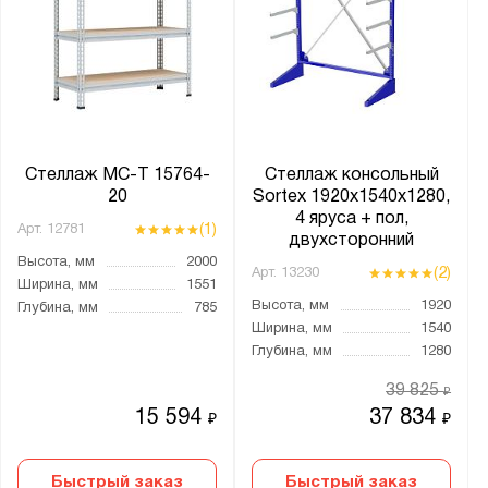
Стеллаж МС-Т 15764-
Стеллаж консольный
20
Sortex 1920х1540х1280,
4 яруса + пол,
(1)
Арт.
12781
двухсторонний
Высота, мм
2000
(2)
Арт.
13230
Ширина, мм
1551
Высота, мм
1920
Глубина, мм
785
Ширина, мм
1540
Глубина, мм
1280
39 825
₽
15 594
37 834
₽
₽
Быстрый заказ
Быстрый заказ