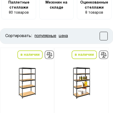
Паллетные
Мезонин на
Оцинкованные
стеллажи
складе
стеллажи
80 товаров
8 товаров
Сортировать:
популярные
цена
Цена:
от
до
в наличии
в наличии
Высота, мм:
от
до
Ширина, мм:
от
до
Глубина, мм: