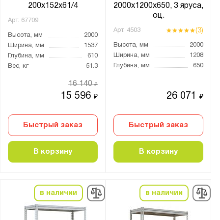
ПАКС-Металл
200x152x61/4
2000х1200х650, 3 яруса,
оц.
Предприятие ДВК
Арт.
67709
(3)
Арт.
4503
Промет
Высота, мм
2000
Высота, мм
2000
Ширина, мм
1537
Ширина, мм
1208
Глубина, мм
610
Серия:
Глубина, мм
650
Вес, кг
51.3
MS Pro
16 140
₽
MS U
15 596
26 071
₽
₽
MZ-PROFIL
SB
Быстрый заказ
Быстрый заказ
SBL
SGR
В корзину
В корзину
SORTEX
Векстор 500
Векстор Т
в наличии
в наличии
МКФ