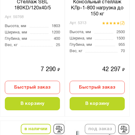
Стеллаж SBL
Консольный стеллаж
Толщина стойки, мм:
180KD/120x40/5
КЛр-1-800 нагрузка до
150 кг
от
до
Арт.
59768
(2)
Арт.
5313
Высота, мм
1803
Высота, мм
2500
Ширина, мм
1200
Полка:
Ширина, мм
1500
Глубина, мм
400
Без настила
Глубина, мм
955
Вес, кг
25
Вес, кг
70
Перфорированная
Сплошная
7 290
42 297
₽
₽
Тип соединения:
Болтовое
Быстрый заказ
Быстрый заказ
Зацепы + фиксаторы
В корзину
В корзину
На зацепах
Ширина яруса, мм:
в наличии
под заказ
900