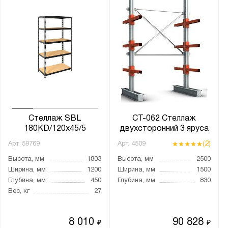
1200
1240
1250
1500
1510
1512
1520
1530
Стеллаж SBL
СТ-062 Стеллаж
180KD/120x45/5
двухсторонний 3 яруса
1540
(2)
Арт.
59769
Арт.
4509
1612
Высота, мм
1803
Высота, мм
2500
1800
Ширина, мм
1200
Ширина, мм
1500
1815
Глубина, мм
450
Глубина, мм
830
Вес, кг
27
1820
1830
8 010
90 828
₽
₽
1845