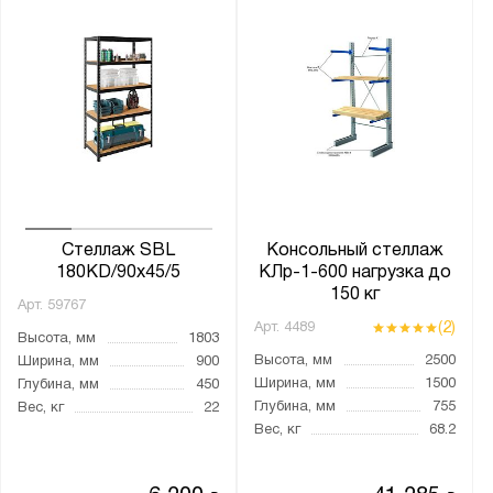
ДСП
Металл
Фанера
металлическая
оцинкованное
Количество ярусов:
1 + пол
Стеллаж SBL
Консольный стеллаж
180KD/90x45/5
КЛр-1-600 нагрузка до
2
150 кг
Арт.
59767
2 + пол
(2)
Арт.
4489
Высота, мм
1803
3
Высота, мм
2500
Ширина, мм
900
3 + пол
Ширина, мм
1500
Глубина, мм
450
Глубина, мм
755
Вес, кг
22
4
Вес, кг
68.2
4 + пол
5