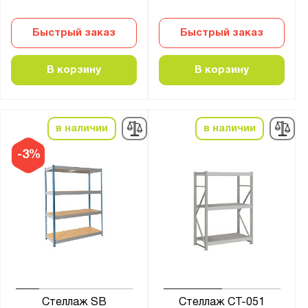
1912
Быстрый заказ
Быстрый заказ
2100
2400
В корзину
В корзину
2500
2700
в наличии
в наличии
Страна производства:
-3%
Россия
Производитель:
Версия
ГТС
Диком
МОСХРАН
Металл-Завод
Стеллаж SB
Стеллаж СТ-051