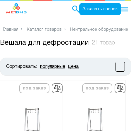
0
Заказать звонок
Главная
Каталог товаров
Нейтральное оборудование
Вешала для дефростации
21 товар
Сортировать:
популярные
цена
Цена:
от
до
под заказ
под заказ
Высота, мм:
от
до
Ширина, мм: