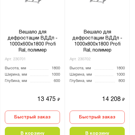
от
до
Глубина, мм:
от
до
Вешало для
Вешало для
дефростации ВДДп -
дефростации ВДДп -
1000x600x1800 Profi
1000x800x1800 Profi
Материал каркаса:
Ral, полимер
Ral, полимер
Нержавеющая сталь
Арт.
230701
Арт.
230702
Окрашенная сталь
Высота, мм
1800
Высота, мм
1800
Ширина, мм
1000
Ширина, мм
1000
Оцинкованная сталь
Глубина, мм
600
Глубина, мм
800
Тип каркаса:
13 475
14 208
₽
₽
Профильная труба
Быстрый заказ
Быстрый заказ
Производитель:
Мекон
В корзину
В корзину