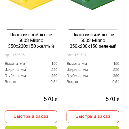
Серия Б
Система 5000
Система 7000
Пластиковый лоток
Пластиковый лоток
5003 Milano
5003 Milano
350х230х150 желтый
350х230х150 зеленый
Показать
Сбросить
Арт.
189506
Арт.
189507
Высота, мм
150
Высота, мм
150
Ширина, мм
230
Ширина, мм
230
Глубина, мм
350
Глубина, мм
350
Вес, кг
0.54
Вес, кг
0.54
570
570
₽
₽
Быстрый заказ
Быстрый заказ