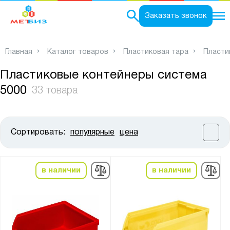
0
Заказать звонок
Главная
Каталог товаров
Пластиковая тара
Пласти
Пластиковые контейнеры система
5000
33 товара
Сортировать:
популярные
цена
Цена:
от
до
в наличии
в наличии
Высота, мм:
от
до