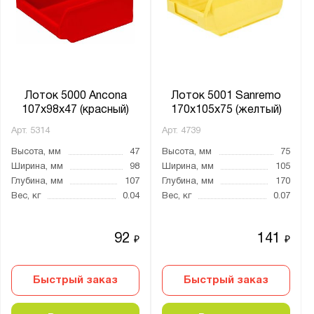
Ширина, мм:
от
до
Глубина, мм:
от
до
Лоток 5000 Ancona
Лоток 5001 Sanremo
107x98x47 (красный)
170x105x75 (желтый)
Арт.
5314
Арт.
4739
Толщина:
Высота, мм
47
Высота, мм
75
от
до
Ширина, мм
98
Ширина, мм
105
Глубина, мм
107
Глубина, мм
170
Вес, кг
0.04
Вес, кг
0.07
Цвет:
Желтый
92
141
₽
₽
Зеленый
Красный
Быстрый заказ
Быстрый заказ
Светло-серый (RAL 7035)
Синий