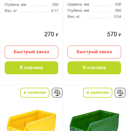
Россия
Ширина, мм
230
Глубина, мм
250
Глубина, мм
350
Вес, кг
0.17
Вес, кг
0.54
Производитель:
Gresson
270
570
₽
₽
Ай-Пласт
Диком
Быстрый заказ
Быстрый заказ
Промет
Тара.ру
В корзину
В корзину
Бренд:
Практик
в наличии
в наличии
Серия:
Logic Store
SK
Практик