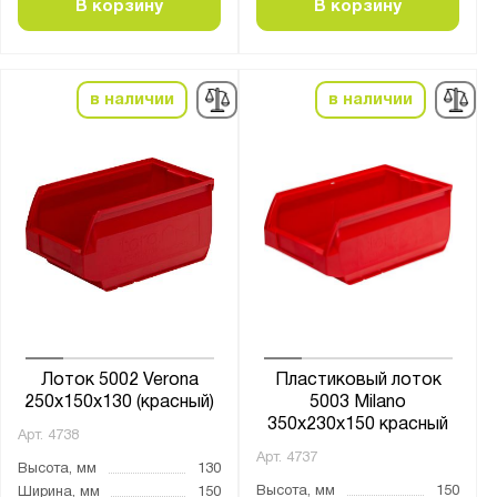
В корзину
В корзину
Темно-серый
Чёрный
в наличии
в наличии
Антистатический:
Да
Материал:
Полипропилен
Боковые стенки:
сплошные
Лоток 5002 Verona
Пластиковый лоток
Дно:
250x150x130 (красный)
5003 Milano
сплошное дно
350х230х150 красный
Арт.
4738
Арт.
4737
Высота, мм
130
Страна производства:
Высота, мм
150
Ширина, мм
150