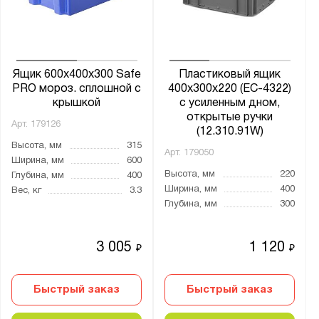
Россия
Производитель:
Ай-Пласт
Ящик 600х400х300 Safe
Пластиковый ящик
PRO мороз. сплошной с
400х300х220 (ЕС-4322)
Тара.ру
крышкой
с усиленным дном,
открытые ручки
Арт.
179126
Серия:
(12.310.91W)
Высота, мм
315
KLT
Арт.
179050
Ширина, мм
600
Высота, мм
220
Глубина, мм
400
Ширина, мм
400
Вес, кг
3.3
Глубина, мм
300
Показать
Сбросить
3 005
1 120
₽
₽
Быстрый заказ
Быстрый заказ