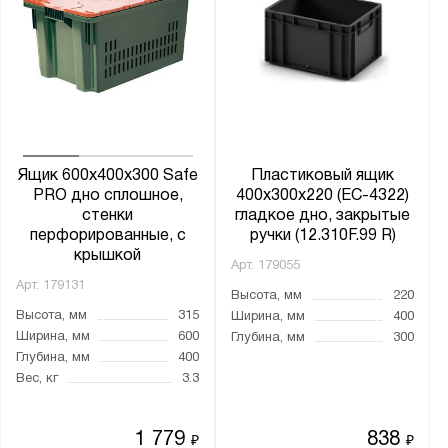
Ящик 600х400х300 Safe
Пластиковый ящик
PRO дно сплошное,
400х300х220 (ЕС-4322)
стенки
гладкое дно, закрытые
перфорированные, с
ручки (12.310F.99 R)
крышкой
Арт.
179055
Арт.
179131
Высота, мм
220
Высота, мм
315
Ширина, мм
400
Ширина, мм
600
Глубина, мм
300
Глубина, мм
400
Вес, кг
3.3
1 779
838
₽
₽