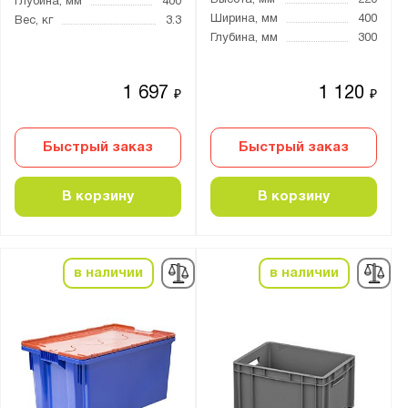
Высота, мм
220
Глубина, мм
400
Ширина, мм
400
Вес, кг
3.3
Материал:
Глубина, мм
300
Полиэтилен низкого давления (HDPE)
1 697
1 120
₽
₽
Боковые стенки:
перфорированные
Быстрый заказ
Быстрый заказ
сплошные
В корзину
В корзину
Дно:
сплошное дно
в наличии
в наличии
Морозостойкость:
-18°С + 50°С
-30°С + 60°С
Страна производства: