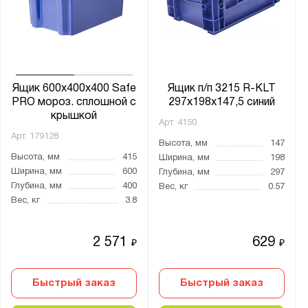
Ящик 600х400х400 Safe
Ящик п/п 3215 R-KLT
PRO мороз. сплошной с
297х198х147,5 синий
крышкой
Арт.
4150
Арт.
179128
Высота, мм
147
Высота, мм
415
Ширина, мм
198
Ширина, мм
600
Глубина, мм
297
Глубина, мм
400
Вес, кг
0.57
Вес, кг
3.8
2 571
629
₽
₽
Быстрый заказ
Быстрый заказ