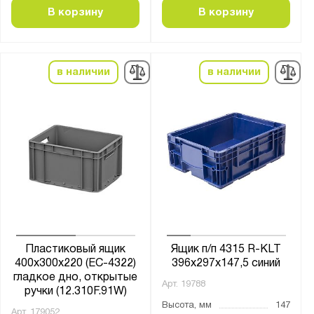
В корзину
В корзину
в наличии
в наличии
Пластиковый ящик
Ящик п/п 4315 R-KLT
400х300х220 (ЕС-4322)
396х297х147,5 синий
гладкое дно, открытые
Арт.
19788
ручки (12.310F.91W)
Высота, мм
147
Арт.
179052