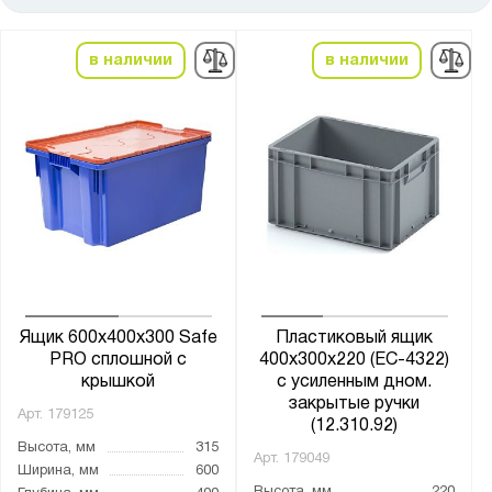
от
до
в наличии
в наличии
Высота, мм:
от
до
Ширина, мм:
от
до
Глубина, мм:
от
до
Ящик 600х400х300 Safe
Пластиковый ящик
PRO сплошной с
400х300х220 (ЕС-4322)
крышкой
с усиленным дном.
Цвет:
закрытые ручки
Арт.
179125
(12.310.92)
Серый
Высота, мм
315
Арт.
179049
Чёрный
Ширина, мм
600