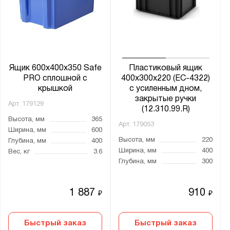
Ящик 600х400х350 Safe
Пластиковый ящик
PRO сплошной с
400х300х220 (ЕС-4322)
крышкой
с усиленным дном,
закрытые ручки
Арт.
179129
(12.310.99.R)
Высота, мм
365
Арт.
179053
Ширина, мм
600
Высота, мм
220
Глубина, мм
400
Ширина, мм
400
Вес, кг
3.6
Глубина, мм
300
1 887
910
₽
₽
Быстрый заказ
Быстрый заказ