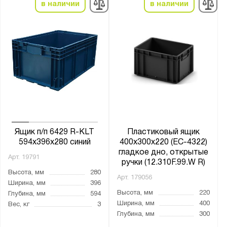
в наличии
в наличии
Ящик п/п 6429 R-KLT
Пластиковый ящик
594х396х280 синий
400х300х220 (ЕС-4322)
гладкое дно, открытые
Арт.
19791
ручки (12.310F.99.W R)
Высота, мм
280
Арт.
179056
Ширина, мм
396
Высота, мм
220
Глубина, мм
594
Ширина, мм
400
Вес, кг
3
Глубина, мм
300