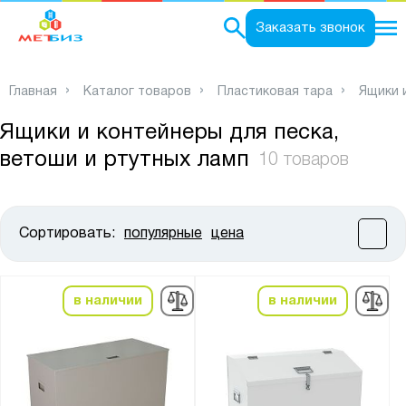
0
Заказать звонок
Главная
Каталог товаров
Пластиковая тара
Ящики 
Ящики и контейнеры для песка,
ветоши и ртутных ламп
10 товаров
Сортировать:
популярные
цена
Цена:
от
до
в наличии
в наличии
Высота, мм:
от
до