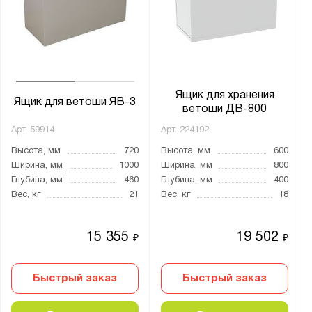
Ширина, мм:
от
до
Глубина, мм:
от
до
Ящик для хранения
Ящик для ветоши ЯВ-3
ветоши ДВ-800
Арт.
59914
Арт.
224192
Количество полок, шт.:
Высота, мм
720
Высота, мм
600
от
до
Ширина, мм
1000
Ширина, мм
800
Глубина, мм
460
Глубина, мм
400
Вес, кг
21
Вес, кг
18
Толщина:
от
до
15 355
19 502
₽
₽
Материал:
Быстрый заказ
Быстрый заказ
Металл