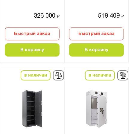
Мебельные
326 000
519 409
₽
₽
Материал:
Металл
Быстрый заказ
Быстрый заказ
Страна производства:
В корзину
В корзину
Германия
Россия
в наличии
в наличии
Производитель:
MDTB
Меткон
ПАКС-Металл
Предприятие ДВК
Промет