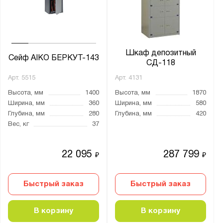
от
до
Глубина, мм:
от
до
Шкаф депозитный
Сейф AIKO БЕРКУТ-143
СД-118
Арт.
5515
Арт.
4131
Класс взломостойкости:
Высота, мм
1400
Высота, мм
1870
0 класс
Ширина, мм
360
Ширина, мм
580
1 класс
Глубина, мм
280
Глубина, мм
420
Вес, кг
37
2 класс
3 класс
22 095
287 799
₽
₽
4 класс
5 класс
Быстрый заказ
Быстрый заказ
S1 класс
S2 класс
В корзину
В корзину
нет