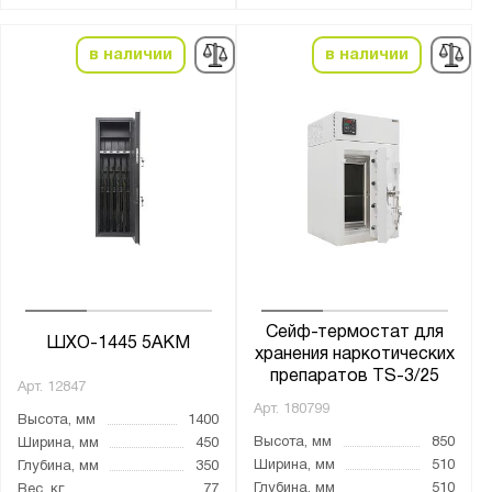
DB
в наличии
в наличии
DSC
FC
FRS
Fort
JGER
LS
SH
T
TCS
Сейф-термостат для
ШХО-1445 5АКМ
хранения наркотических
TIGER
препаратов TS-3/25
Арт.
12847
TM
Арт.
180799
Высота, мм
1400
TS
Высота, мм
850
Ширина, мм
450
TSN
Ширина, мм
510
Глубина, мм
350
TT
Глубина, мм
510
Вес, кг
77