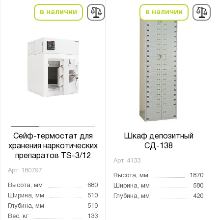
от
до
в наличии
в наличии
Цвет:
Агатовый серый (RAL 7038)
Графитовый серый (RAL 7024)
Желтый (RAL 1006)
Муар
Светло-серый (RAL 7035)
Назначение для сейфов:
Сейф-термостат для
Шкаф депозитный
Для боеприпасов
хранения наркотических
СД-138
препаратов TS-3/12
Для денег
Арт.
4133
Арт.
180797
Для документов
Высота, мм
1870
Высота, мм
680
Ширина, мм
580
Для медикаментов
Ширина, мм
510
Глубина, мм
420
Для оружия
Глубина, мм
510
Вес, кг
133
Для пистолетов