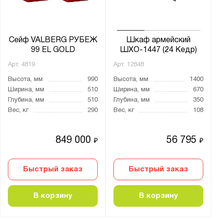
Кварцит
ЛС
МБ
Сейф VALBERG РУБЕЖ
Шкаф армейский
ОШ
99 EL GOLD
ШХО-1447 (24 Кедр)
ОШН
Арт.
4819
Арт.
12848
ПК
Высота, мм
990
Высота, мм
1400
Рубеж
Ширина, мм
510
Ширина, мм
670
Глубина, мм
510
Глубина, мм
350
СА
Вес, кг
290
Вес, кг
108
СД
СМ
849 000
56 795
₽
₽
СО
Сапсан
Быстрый заказ
Быстрый заказ
Сафари
Стрелец
В корзину
В корзину
Феникс