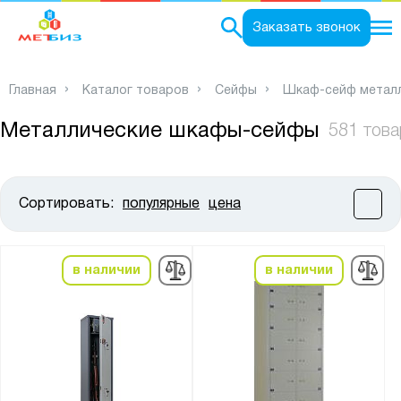
0
Заказать звонок
Главная
Каталог товаров
Сейфы
Шкаф-сейф метал
Металлические шкафы-сейфы
581 това
Сортировать:
популярные
цена
Цена:
от
до
в наличии
в наличии
Высота, мм:
от
до
Ширина, мм: