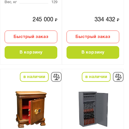
эмаль
Вес, кг
129
Нагрузка на полку, кг:
245 000
334 432
₽
₽
от
до
Быстрый заказ
Быстрый заказ
Трейзер:
В корзину
В корзину
есть
нет
опция
в наличии
в наличии
Тип замка:
1 ключевой
2 ключевых
2 кодовых электронных
3 ключевых
4 ключевых