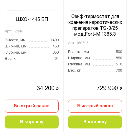
Бренд:
Сейф-термостат для
Aiko
ШХО-1445 БП
хранения наркотических
Valberg
препаратов TS-3/25
Арт.
12846
мод.Fort-M 1385.3
Высота, мм
1400
Серия:
Арт.
180798
Ширина, мм
450
AMH
Высота, мм
1500
Глубина, мм
350
Ширина, мм
850
Вес, кг
84
ARSENAL
Глубина, мм
510
ASD
Вес, кг
700
ASG
ASM
34 200
729 990
₽
₽
AW
BM
Быстрый заказ
Быстрый заказ
Banker
В корзину
В корзину
Bastion
Burgas