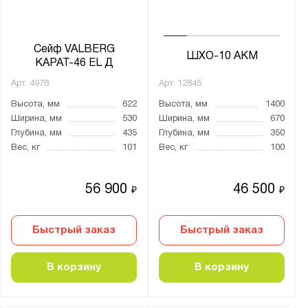
Кодовый механический
Кодовый механический и ключевой
Сейф VALBERG
ШХО-10 АКМ
Кодовый электронный
КАРАТ-46 EL Д
Кодовый электронный и ключевой
Арт.
4978
Арт.
12845
Электро-механический
Высота, мм
622
Высота, мм
1400
Ширина, мм
530
Ширина, мм
670
электронно-биометрический
Глубина, мм
435
Глубина, мм
350
Вес, кг
101
Вес, кг
100
Толщина:
от
до
56 900
46 500
₽
₽
Количество стволов :
Быстрый заказ
Быстрый заказ
от
до
В корзину
В корзину
Максимальная высота ствола, мм: