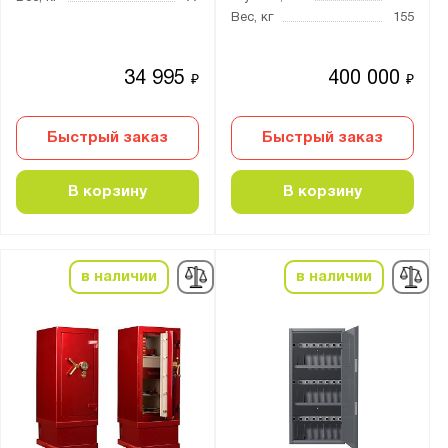
Вес, кг
155
VEGA
Алмаз
34 995
400 000
₽
₽
Арсенал
Беркут
Быстрый заказ
Быстрый заказ
ВК
ВШ
В корзину
В корзину
Гарант
Гарант Евро
Гранит
в наличии
в наличии
Заслон
Ирбис
КЗ
КМ
Карат