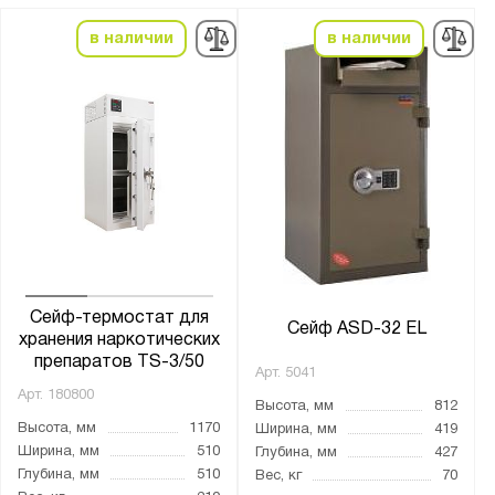
Филин
Форт
в наличии
в наличии
Чирок
ШБ
ШБМ
ШМ
ШП
ШХО
Сейф-термостат для
Сейф ASD-32 EL
Показать
Сбросить
хранения наркотических
препаратов TS-3/50
Арт.
5041
Арт.
180800
Высота, мм
812
Высота, мм
1170
Ширина, мм
419
Ширина, мм
510
Глубина, мм
427
Глубина, мм
510
Вес, кг
70