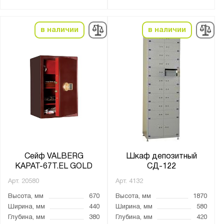
Класс огнестойкости:
в наличии
в наличии
30Б
60Б
Количество полок, шт.:
от
до
Тип покрытия поверхности:
грунт-эмаль
лаковое
Сейф VALBERG
Шкаф депозитный
КАРАТ-67Т.EL GOLD
СД-122
натуральное дерево
Арт.
20580
Арт.
4132
пластик
Высота, мм
670
Высота, мм
1870
порошковое
Ширина, мм
440
Ширина, мм
580
сталь
Глубина, мм
380
Глубина, мм
420