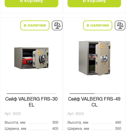
В корзину
В корзину
Класс огнестойкости:
30Б
в наличии
в наличии
60Б
Количество полок, шт.:
от
до
Тип покрытия поверхности:
грунт-эмаль
лаковое
натуральное дерево
Сейф VALBERG FRS-30
Сейф VALBERG FRS-49
EL
CL
порошковое
Арт.
5025
Арт.
5024
эмаль
Высота, мм
300
Высота, мм
490
Ширина, мм
405
Ширина, мм
350
Нагрузка на полку, кг: