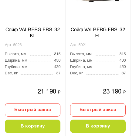
Толщина:
от
до
Сейф VALBERG FRS-32
Сейф VALBERG FRS-32
KL
EL
Количество стволов :
Арт.
5023
Арт.
5021
от
до
Высота, мм
315
Высота, мм
315
Ширина, мм
430
Ширина, мм
430
Глубина, мм
430
Глубина, мм
430
Цвет:
Вес, кг
37
Вес, кг
37
Агатовый серый (RAL 7038)
Графитовый серый (RAL 7024)
21 190
23 190
₽
₽
Муар
Быстрый заказ
Быстрый заказ
Назначение для сейфов:
Для денег
В корзину
В корзину
Для документов