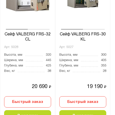
Ширина, мм:
от
до
Глубина, мм:
от
до
Сейф VALBERG FRS-32
Сейф VALBERG FRS-30
CL
KL
Арт.
5028
Арт.
5027
Класс взломостойкости:
Высота, мм
320
Высота, мм
300
1 класс
Ширина, мм
445
Ширина, мм
405
2 класс
Глубина, мм
425
Глубина, мм
355
Вес, кг
38
Вес, кг
28
3 класс
4 класс
20 690
19 190
₽
₽
5 класс
S1 класс
Быстрый заказ
Быстрый заказ
S2 класс
нет