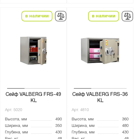
Материал:
в наличии
в наличии
Металл
Страна производства:
Германия
Россия
Производитель:
MDTB
Меткон
Сейф VALBERG FRS-49
Сейф VALBERG FRS-36
KL
KL
ПАКС-Металл
Арт.
5020
Арт.
4810
Предприятие ДВК
Высота, мм
490
Высота, мм
360
Промет
Ширина, мм
350
Ширина, мм
480
Глубина, мм
430
Глубина, мм
430
Бренд: