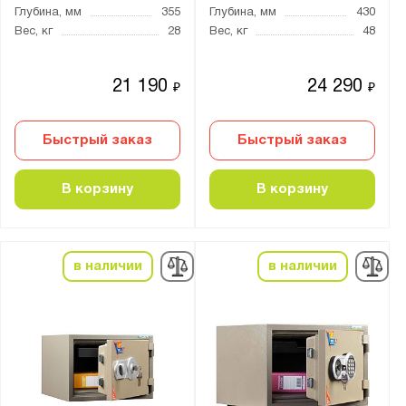
Глубина, мм
355
Глубина, мм
430
от
до
Вес, кг
28
Вес, кг
48
Трейзер:
21 190
24 290
₽
₽
есть
нет
Быстрый заказ
Быстрый заказ
опция
В корзину
В корзину
Тип замка:
1 ключевой
2 ключевых
в наличии
в наличии
Кодовый механический и ключевой
Кодовый электронный
Кодовый электронный и ключевой
Электро-механический
электронно-биометрический