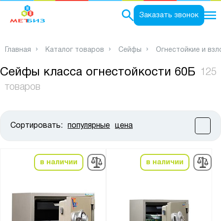
0
Заказать звонок
Главная
Каталог товаров
Сейфы
Огнестойкие и вз
Сейфы класса огнестойкости 60Б
125
товаров
Сортировать:
популярные
цена
Цена:
от
до
в наличии
в наличии
Высота, мм:
от
до