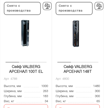
Снято с
Снято с
Производитель:
производства
производства
MDTB
Меткон
Промет
Бренд:
Aiko
Valberg
Сейф VALBERG
Сейф VALBERG
Серия:
АРСЕНАЛ 100Т EL
АРСЕНАЛ 148Т
ARSENAL
Арт.
4788
Арт.
4800
ASG
Высота, мм
1000
Высота, мм
1480
TIGER
Ширина, мм
263
Ширина, мм
300
Глубина, мм
183
Глубина, мм
300
Арсенал
Вес, кг
34
Вес, кг
65
Беркут