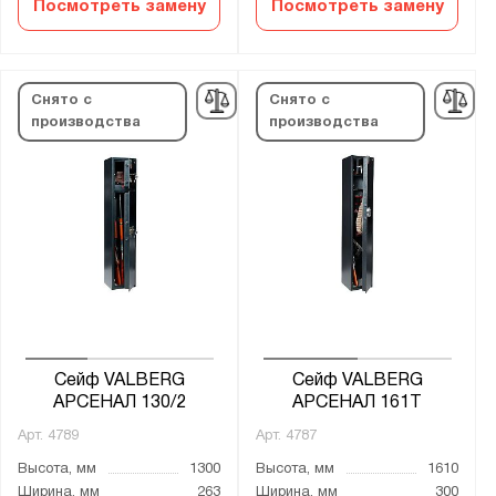
Посмотреть замену
Посмотреть замену
Заслон
Ирбис
ОШ
Снято с
Снято с
ОШН
производства
производства
СО
Сапсан
Сафари
Стрелец
Филин
Чирок
Сейф VALBERG
Сейф VALBERG
АРСЕНАЛ 130/2
АРСЕНАЛ 161Т
Показать
Сбросить
Арт.
4789
Арт.
4787
Высота, мм
1300
Высота, мм
1610
Ширина, мм
263
Ширина, мм
300