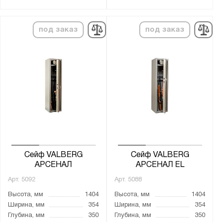
от
до
под заказ
под заказ
Тип покрытия поверхности:
лаковое
натуральное дерево
порошковое
Трейзер:
есть
нет
Сейф VALBERG
Сейф VALBERG
Тип замка:
АРСЕНАЛ
АРСЕНАЛ EL
1 ключевой
Арт.
5092
Арт.
5088
2 ключевых
Высота, мм
1404
Высота, мм
1404
2 кодовых электронных
Ширина, мм
354
Ширина, мм
354
Глубина, мм
350
Глубина, мм
350
3 ключевых