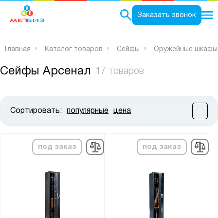
0
Заказать звонок
Главная
Каталог товаров
Сейфы
Оружейные шкафы
Сейфы Арсенал
17 товаров
Сортировать:
популярные
цена
Цена:
от
до
под заказ
под заказ
Высота, мм:
от
до
Ширина, мм: