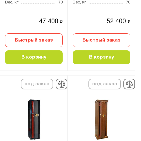
Вес, кг
70
Вес, кг
70
4 ключевых
Кодовый механический и ключевой
47 400
52 400
₽
₽
Кодовый электронный
Кодовый электронный и ключевой
Быстрый заказ
Быстрый заказ
Толщина:
В корзину
В корзину
от
до
Количество стволов :
под заказ
под заказ
от
до
Максимальная высота ствола, мм:
от
до
Цвет: