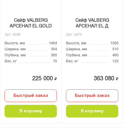
Агатовый серый (RAL 7038)
Графитовый серый (RAL 7024)
Сейф VALBERG
Сейф VALBERG
АРСЕНАЛ EL GOLD
АРСЕНАЛ EL Д
Назначение для сейфов:
Арт.
4998
Арт.
4976
Для денег
Высота, мм
1404
Высота, мм
1550
Для документов
Ширина, мм
354
Ширина, мм
510
Глубина, мм
350
Глубина, мм
460
Для оружия
Вес, кг
70
Вес, кг
122
Для пистолетов
225 000
363 080
₽
₽
Материал:
Металл
Быстрый заказ
Быстрый заказ
Страна производства:
В корзину
В корзину
Германия
Россия