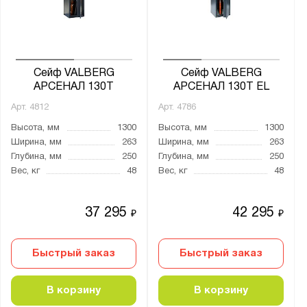
от
до
Глубина, мм:
от
до
Сейф VALBERG
Сейф VALBERG
АРСЕНАЛ 130Т
АРСЕНАЛ 130Т EL
Арт.
4812
Арт.
4786
Класс взломостойкости:
Высота, мм
1300
Высота, мм
1300
0 класс
Ширина, мм
263
Ширина, мм
263
1 класс
Глубина, мм
250
Глубина, мм
250
Вес, кг
48
Вес, кг
48
S1 класс
нет
37 295
42 295
₽
₽
Класс огнестойкости:
30Б
Быстрый заказ
Быстрый заказ
Количество полок, шт.:
В корзину
В корзину