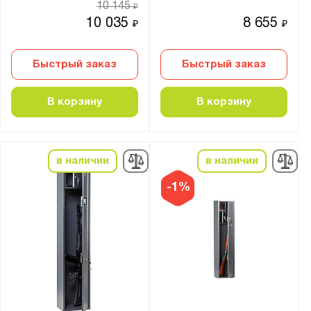
10 145
₽
Заслон
10 035
8 655
₽
₽
Ирбис
ОШ
Быстрый заказ
Быстрый заказ
ОШН
СО
В корзину
В корзину
Сапсан
Сафари
Стрелец
в наличии
в наличии
Филин
-1%
Чирок
Показать
Сбросить