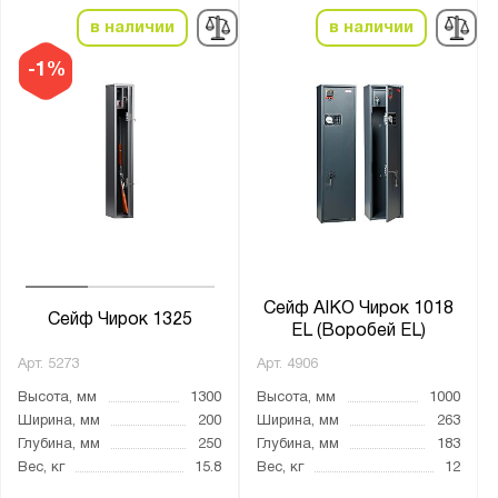
в наличии
в наличии
Производитель:
MDTB
-1%
Меткон
Промет
Бренд:
Aiko
Valberg
Сейф AIKO Чирок 1018
Серия:
Сейф Чирок 1325
EL (Воробей EL)
ARSENAL
Арт.
5273
Арт.
4906
ASG
Высота, мм
1300
Высота, мм
1000
TIGER
Ширина, мм
200
Ширина, мм
263
Глубина, мм
250
Глубина, мм
183
Арсенал
Вес, кг
15.8
Вес, кг
12
Беркут