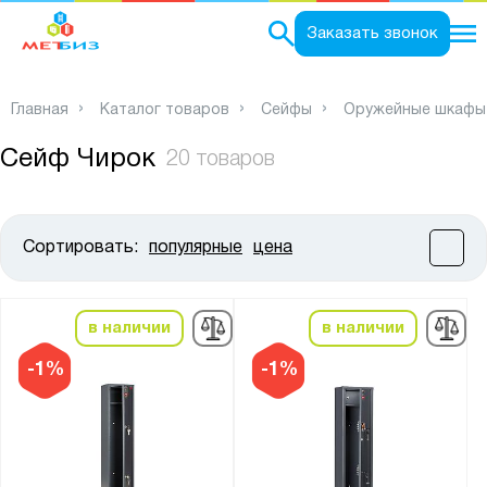
0
Заказать звонок
Главная
Каталог товаров
Сейфы
Оружейные шкафы
Сейф Чирок
20 товаров
Сортировать:
популярные
цена
Цена:
от
до
в наличии
в наличии
Высота, мм:
-1%
-1%
от
до
Ширина, мм: