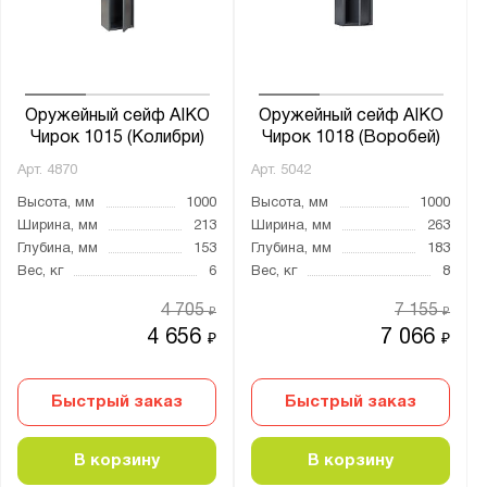
от
до
Глубина, мм:
от
до
Оружейный сейф AIKO
Оружейный сейф AIKO
Чирок 1015 (Колибри)
Чирок 1018 (Воробей)
Арт.
4870
Арт.
5042
Класс взломостойкости:
Высота, мм
1000
Высота, мм
1000
0 класс
Ширина, мм
213
Ширина, мм
263
1 класс
Глубина, мм
153
Глубина, мм
183
Вес, кг
6
Вес, кг
8
S1 класс
нет
4 705
7 155
₽
₽
4 656
7 066
₽
₽
Класс огнестойкости:
30Б
Быстрый заказ
Быстрый заказ
Количество полок, шт.:
В корзину
В корзину