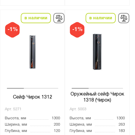
от
до
в наличии
в наличии
Тип покрытия поверхности:
лаковое
-1%
-1%
натуральное дерево
порошковое
Трейзер:
есть
нет
Оружейный сейф Чирок
Тип замка:
Сейф Чирок 1312
1318 (Чирок)
1 ключевой
Арт.
5271
Арт.
5003
2 ключевых
Высота, мм
1300
Высота, мм
1300
2 кодовых электронных
Ширина, мм
200
Ширина, мм
263
Глубина, мм
120
Глубина, мм
183
3 ключевых