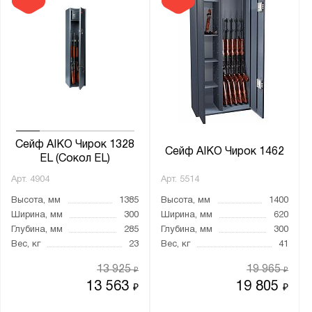
Сейф AIKO Чирок 1328
Сейф AIKO Чирок 1462
EL (Сокол EL)
Арт.
4904
Арт.
5514
Высота, мм
1385
Высота, мм
1400
Ширина, мм
300
Ширина, мм
620
Глубина, мм
285
Глубина, мм
300
Вес, кг
23
Вес, кг
41
13 925
19 965
₽
₽
13 563
19 805
₽
₽