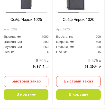
Агатовый серый (RAL 7038)
Графитовый серый (RAL 7024)
Сейф Чирок 1025
Сейф Чирок 1020
Назначение для сейфов:
Арт.
5269
Арт.
5270
Для денег
Высота, мм
1000
Высота, мм
1000
Для документов
Ширина, мм
200
Ширина, мм
300
Глубина, мм
250
Глубина, мм
200
Для оружия
Вес, кг
14
Вес, кг
15
Для пистолетов
8 705
9 575
₽
₽
8 611
9 486
₽
₽
Материал:
Металл
Быстрый заказ
Быстрый заказ
Страна производства:
В корзину
В корзину
Германия
Россия