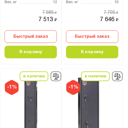
Вес, кг
12
Вес, кг
10
4 ключевых
7 585
7 705
₽
₽
Кодовый механический и ключевой
7 513
7 646
₽
₽
Кодовый электронный
Кодовый электронный и ключевой
Быстрый заказ
Быстрый заказ
Толщина:
В корзину
В корзину
от
до
Количество стволов :
в наличии
в наличии
от
до
-1%
-1%
Максимальная высота ствола, мм:
от
до
Цвет: