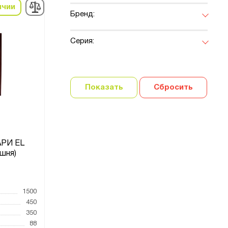
ичии
Бренд:
Серия:
Показать
Сбросить
РИ EL
шня)
1500
450
350
88