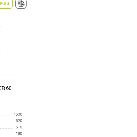
ичии
ER 60
5
1500
620
510
190