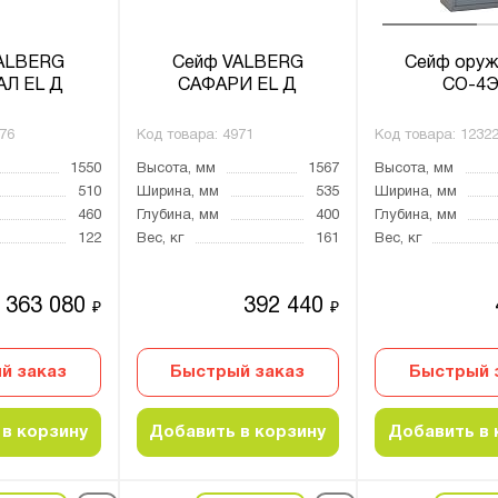
ALBERG
Сейф VALBERG
Сейф оруж
Л EL Д
САФАРИ EL Д
СО-4
76
Код товара:
4971
Код товара:
1232
1550
Высота, мм
1567
Высота, мм
510
Ширина, мм
535
Ширина, мм
460
Глубина, мм
400
Глубина, мм
122
Вес, кг
161
Вес, кг
363 080
392 440
₽
₽
й заказ
Быстрый заказ
Быстрый 
в корзину
Добавить в корзину
Добавить в 