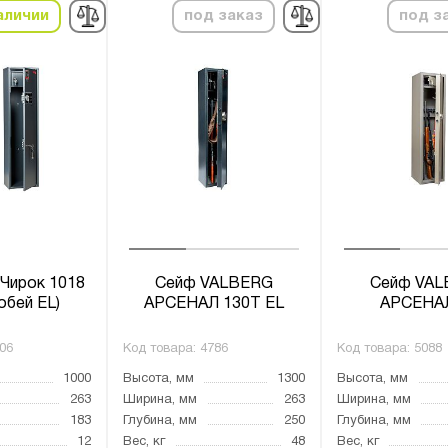
аличии
под заказ
под з
Чирок 1018
Сейф VALBERG
Сейф VA
обей EL)
АРСЕНАЛ 130Т EL
АРСЕНА
06
Код товара:
4786
Код товара:
5088
1000
Высота, мм
1300
Высота, мм
263
Ширина, мм
263
Ширина, мм
183
Глубина, мм
250
Глубина, мм
12
Вес, кг
48
Вес, кг