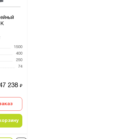
ейный
ЭК
2
1500
400
250
74
47 238
₽
заказ
корзину