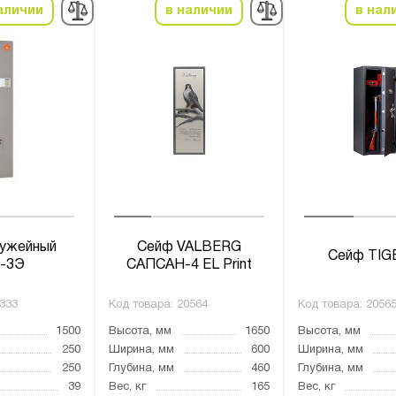
аличии
в наличии
в нал
ужейный
Сейф VALBERG
Сейф TIG
-3Э
САПСАН-4 EL Print
333
Код товара:
20564
Код товара:
2056
1500
Высота, мм
1650
Высота, мм
250
Ширина, мм
600
Ширина, мм
250
Глубина, мм
460
Глубина, мм
39
Вес, кг
165
Вес, кг