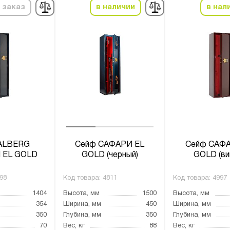
 заказ
в наличии
в нал
ALBERG
Сейф САФАРИ EL
Сейф САФА
 EL GOLD
GOLD (черный)
GOLD (ви
98
Код товара:
4811
Код товара:
4997
1404
Высота, мм
1500
Высота, мм
354
Ширина, мм
450
Ширина, мм
350
Глубина, мм
350
Глубина, мм
70
Вес, кг
88
Вес, кг