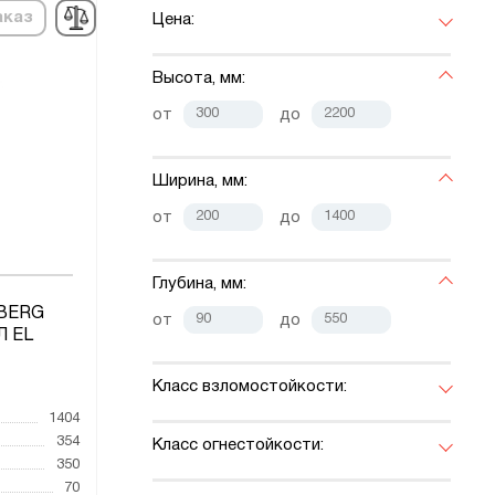
аказ
Цена:
Высота, мм:
от
до
Ширина, мм:
от
до
Глубина, мм:
LBERG
от
до
Л EL
Класс взломостойкости:
1404
354
Класс огнестойкости:
350
70