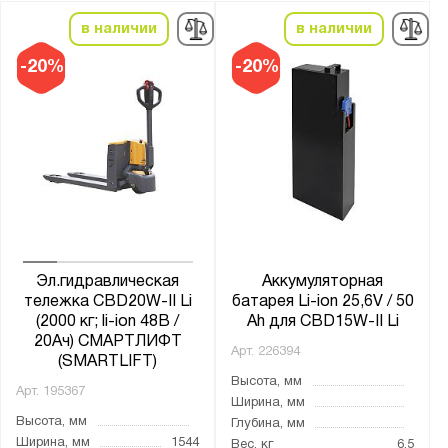
в наличии
в наличии
-20%
-20%
Эл.гидравлическая
Аккумуляторная
тележка CBD20W-II Li
батарея Li-ion 25,6V / 50
(2000 кг; li-ion 48В /
Ah для CBD15W-II Li
20Ач) СМАРТЛИФТ
Арт.
226394
(SMARTLIFT)
Высота, мм
Арт.
195367
Ширина, мм
Высота, мм
Глубина, мм
Ширина, мм
1544
Вес, кг
6.5