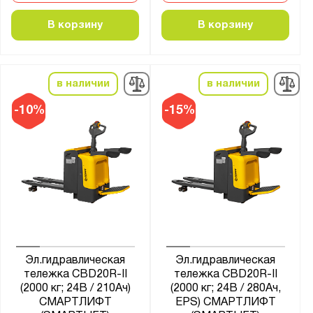
Общая высота тележки, мм:
В корзину
В корзину
от
до
в наличии
в наличии
Высота ручки, мм:
-10%
-15%
от
до
Длина вил, мм:
1150
Ширина вил, мм:
550
560
Эл.гидравлическая
Эл.гидравлическая
тележка CBD20R-II
тележка CBD20R-II
(2000 кг; 24В / 210Ач)
(2000 кг; 24В / 280Ач,
Минимальный радиус разворота, мм:
СМАРТЛИФТ
EPS) СМАРТЛИФТ