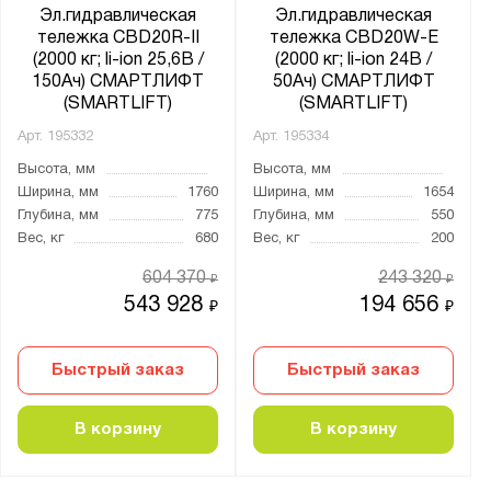
Эл.гидравлическая
Эл.гидравлическая
тележка CBD20R-II
тележка CBD20W-E
(2000 кг; li-ion 25,6В /
(2000 кг; li-ion 24В /
150Ач) СМАРТЛИФТ
50Ач) СМАРТЛИФТ
(SMARTLIFT)
(SMARTLIFT)
Арт.
195332
Арт.
195334
Высота, мм
Высота, мм
Ширина, мм
1760
Ширина, мм
1654
Глубина, мм
775
Глубина, мм
550
Вес, кг
680
Вес, кг
200
604 370
243 320
₽
₽
543 928
194 656
₽
₽
Быстрый заказ
Быстрый заказ
В корзину
В корзину