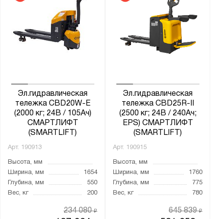
25.6V/150Ah
25.6V/225Ah
48V/20Ah
Тип аккумулятора:
Li-ion
Гелевый
Эл.гидравлическая
Эл.гидравлическая
Кислотный
тележка CBD20W-E
тележка CBD25R-II
(2000 кг; 24В / 105Ач)
(2500 кг; 24В / 240Ач;
СМАРТЛИФТ
EPS) СМАРТЛИФТ
Серия:
(SMARTLIFT)
(SMARTLIFT)
СМАРТЛИФТ
Арт.
190913
Арт.
190915
Высота, мм
Высота, мм
Ширина, мм
1654
Ширина, мм
1760
Глубина, мм
550
Глубина, мм
775
Показать
Сбросить
Вес, кг
200
Вес, кг
780
234 080
645 839
₽
₽