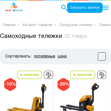
0
Заказать звонок
Главная
Каталог товаров
Складская техника
Самох
Самоходные тележки
22 товара
Сортировать:
популярные
цена
Цена:
от
до
в наличии
в наличии
Высота, мм:
-10%
-20%
от
до
Ширина, мм: