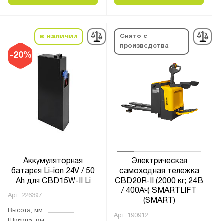
в наличии
Снято с
производства
-20%
Аккумуляторная
Электрическая
батарея Li-ion 24V / 50
самоходная тележка
Ah для CBD15W-II Li
CBD20R-II (2000 кг; 24В
/ 400Ач) SMARTLIFT
Арт.
226397
(SMART)
Высота, мм
Арт.
190912
Ширина, мм