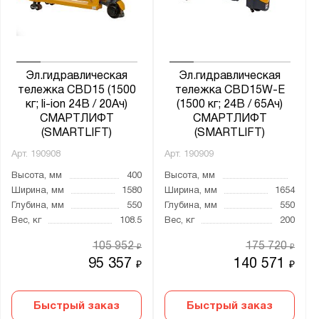
от
до
Глубина, мм:
от
до
Эл.гидравлическая
Эл.гидравлическая
тележка CBD15 (1500
тележка CBD15W-E
кг; li-ion 24В / 20Ач)
(1500 кг; 24В / 65Ач)
Грузоподъёмность тележки, кг:
СМАРТЛИФТ
СМАРТЛИФТ
(SMARTLIFT)
(SMARTLIFT)
от
до
Арт.
190908
Арт.
190909
Высота, мм
400
Высота, мм
Диаметр колёс:
Ширина, мм
1580
Ширина, мм
1654
195*70
Глубина, мм
550
Глубина, мм
550
Вес, кг
108.5
Вес, кг
200
210*70
105 952
175 720
250*70
₽
₽
95 357
140 571
₽
₽
Материал колёс:
Быстрый заказ
Полиуретан
Быстрый заказ