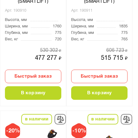
от
до
(SMARTLIFT)
(SMARTLIFT)
Арт.
190910
Арт.
190911
Емкость аккумулятора:
Высота, мм
Высота, мм
Ширина, мм
1760
Ширина, мм
1835
24V/20Ah
Глубина, мм
775
Глубина, мм
775
24V/40Ah
Вес, кг
720
Вес, кг
765
24V/50Ah
530 302
606 723
₽
₽
24V/65Ah
477 277
515 715
₽
₽
24V/105Ah
24V/210Ah
Быстрый заказ
Быстрый заказ
24V/240Ah
24V/280Ah
В корзину
В корзину
24V/400Ah
25
в наличии
в наличии
25.6V/30Ah
25.6V/50Ah
-20%
-10%