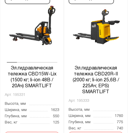
Эл.гидравлическая
Эл.гидравлическая
тележка CBD15W-Lix
тележка CBD20R-II
(1500 кг; li-ion 48В /
(2000 кг; li-ion 25,6В /
20Ач) SMARTLIFT
225Ач; EPS)
SMARTLIFT
Арт.
195331
Арт.
195333
Высота, мм
Высота, мм
Ширина, мм
1623
Ширина, мм
1760
Глубина, мм
550
Глубина, мм
775
Вес, кг
125
Вес, кг
740