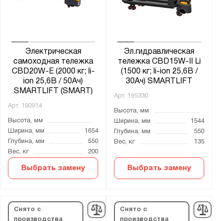
Электрическая
Эл.гидравлическая
самоходная тележка
тележка CBD15W-II Li
CBD20W-E (2000 кг; li-
(1500 кг; li-ion 25,6В /
ion 25,6В / 50Ач)
30Ач) SMARTLIFT
SMARTLIFT (SMART)
Арт.
195330
Арт.
190914
Высота, мм
Высота, мм
Ширина, мм
1544
Ширина, мм
1654
Глубина, мм
550
Глубина, мм
550
Вес, кг
135
Вес, кг
200
Выбрать замену
Выбрать замену
Снято с
Снято с
производства
производства