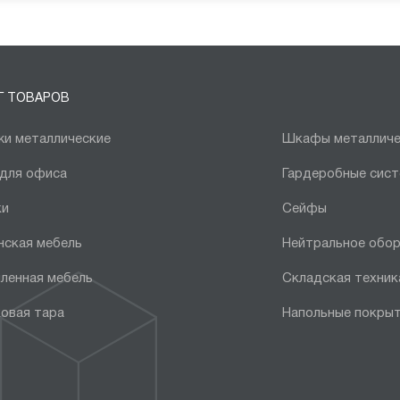
Г ТОВАРОВ
и металлические
Шкафы металличе
 для офиса
Гардеробные сис
ки
Сейфы
нская мебель
Нейтральное обо
ленная мебель
Складская техник
овая тара
Напольные покры