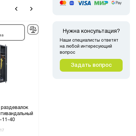
Снято с
Сня
Нужна консультация?
ва
производства
про
Наши специалисты ответят
на любой интересующий
вопрос
Задать вопрос
Шкаф металлический для
 раздевалок
одежды двухдверный
Шка
тивандальный
1850х520х500мм (2L-B1A-
-11-40
520)
17
Код товара:
195521
Код то