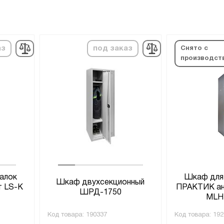
аз
под заказ
Снято с
производст
алок
Шкаф для
Шкаф двухсекционный
 LS-K
ПРАКТИК ан
ШРД-1750
MLH
Код товара:
190337
Код товара:
192