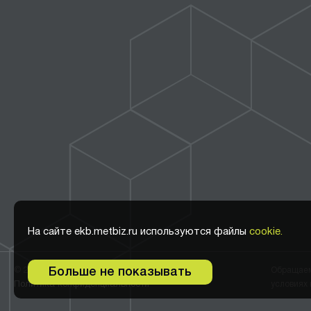
На сайте ekb.metbiz.ru используются файлы
cookie.
© 2011-2026 ООО Метбиз
Обращаем 
Больше не показывать
Политика конфиденциальности
условиях 