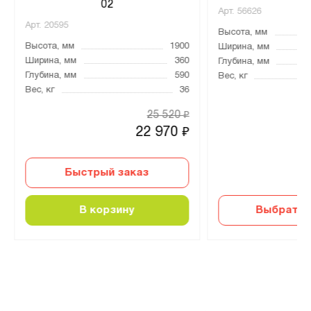
02
Арт.
56626
Арт.
20595
Высота, мм
Высота, мм
1900
Ширина, мм
Ширина, мм
360
Глубина, мм
Глубина, мм
590
Вес, кг
Вес, кг
36
25 520
₽
22 970
₽
Быстрый заказ
В корзину
Выбрать 