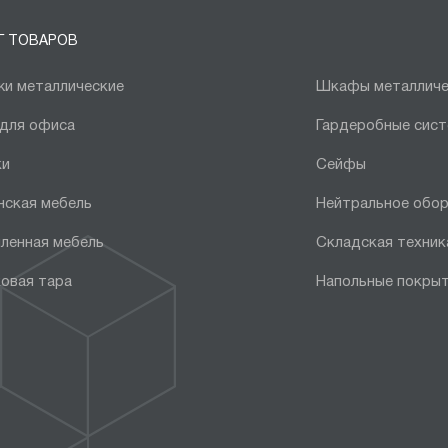
Г ТОВАРОВ
и металлические
Шкафы металличе
 для офиса
Гардеробные сис
ки
Сейфы
нская мебель
Нейтральное обо
ленная мебель
Складская техник
овая тара
Напольные покры