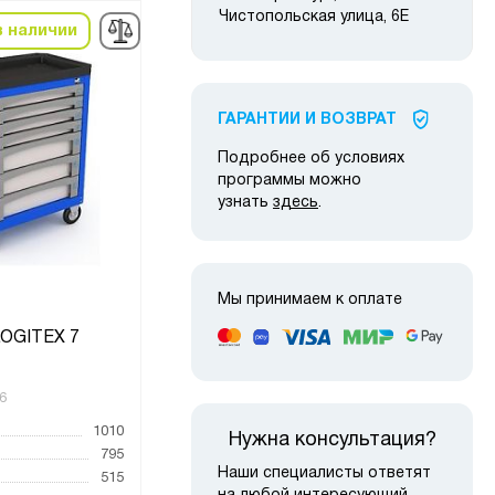
Чистопольская улица, 6Е
в наличии
в наличии
ГАРАНТИИ И ВОЗВРАТ
Подробнее об условиях
программы можно
узнать
здесь
.
Мы принимаем к оплате
Теле
LOGITEX 7
Тумба ВЛ-037-02
6
Код товара:
189444
Код то
1010
Высота, мм
1641
Высот
Нужна консультация?
795
Ширина, мм
1024
Ширин
Наши специалисты ответят
515
Глубина, мм
600
Глубин