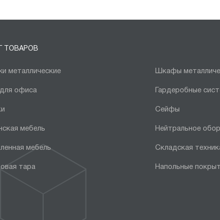
Г ТОВАРОВ
и металлические
Шкафы металличе
 для офиса
Гардеробные сис
ки
Сейфы
нская мебель
Нейтральное обо
ленная мебель
Складская техник
овая тара
Напольные покры