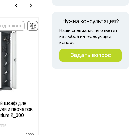
Нужна консультация?
од заказ
в наличии
Наши специалисты ответят
на любой интересующий
вопрос
Задать вопрос
й шкаф для
Су
Сушильный шкаф
ви и перчаток
обу
ШСО-2000
mium 2_380
(1)
992
Код товара:
4092
Код то