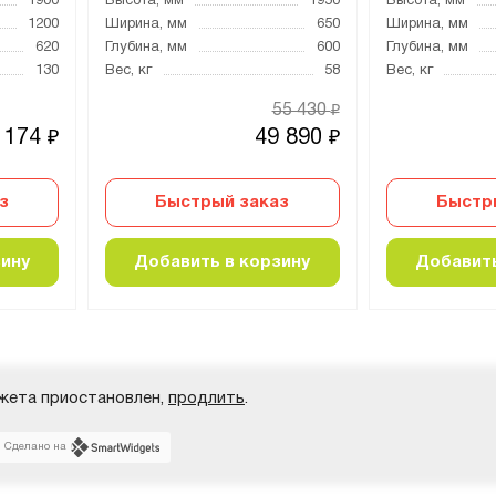
1900
Высота, мм
1950
Высота, мм
1200
Ширина, мм
650
Ширина, мм
620
Глубина, мм
600
Глубина, мм
130
Вес, кг
58
Вес, кг
55 430
₽
 174
49 890
₽
₽
з
Быстрый заказ
Быстр
зину
Добавить в корзину
Добавить
жета приостановлен,
продлить
.
Сделано на