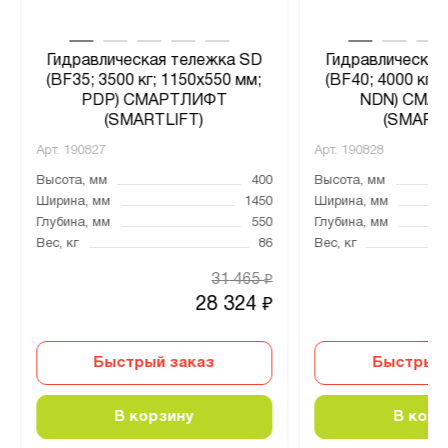
Гидравлическая тележка SD
Гидравлическая
(BF35; 3500 кг; 1150х550 мм;
(BF40; 4000 кг;
PDP) СМАРТЛИФТ
NDN) СМА
(SMARTLIFT)
(SMARTL
Арт.
190827
Арт.
190828
Высота, мм
400
Высота, мм
Ширина, мм
1450
Ширина, мм
Глубина, мм
550
Глубина, мм
Вес, кг
86
Вес, кг
31 465
₽
28 324
₽
Быстрый заказ
Быстрый 
В корзину
В корз