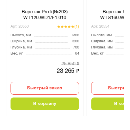
Верстак Profi (№203)
Верстак Pro
WT120.WD1/F1.010
WTS160.WD1
(1)
Арт.
20553
Арт.
20554
Высота, мм
1366
Высота, мм
Ширина, мм
1200
Ширина, мм
Глубина, мм
700
Глубина, мм
Вес, кг
64
Вес, кг
25 850
₽
23 265
₽
Быстрый заказ
Быстрый 
В корзину
В корз