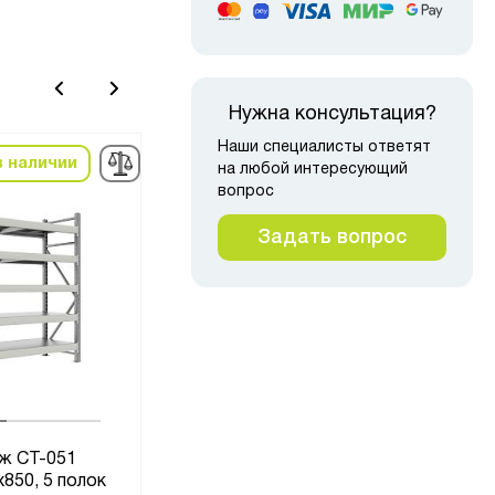
Нужна консультация?
Наши специалисты ответят
в наличии
в наличии
на любой интересующий
-5%
-5
вопрос
Задать вопрос
ж СТ-051
SGR-V 350 Стеллаж 2183-
200
850, 5 полок
2,0