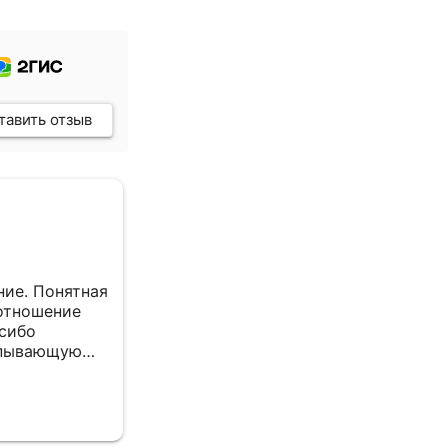
тавить отзыв
Сельхоз Л. С. Ц.
7 февраля 2026
ие. Понятная
все отлично
отношение
асибо
рпывающую
Отзыв Яндекс Вебмастер
е.