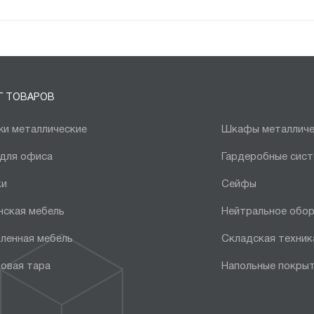
Г ТОВАРОВ
и металлические
Шкафы металличе
 для офиса
Гардеробные сис
ки
Сейфы
нская мебель
Нейтральное обо
ленная мебель
Складская техник
овая тара
Напольные покры