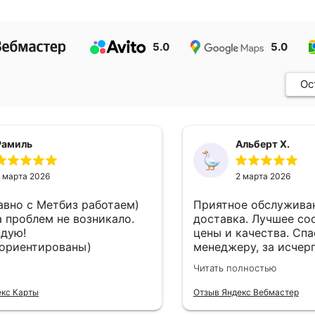
5.0
5.0
Ос
Рамиль
Альберт Х.
 марта 2026
2 марта 2026
авно с Метбиз работаем)
Приятное обслуживан
а проблем не возникало.
доставка. Лучшее со
дую!
цены и качества. Сп
ориентированы)
менеджеру, за исче
информацию о товар
Читать полностью
екс Карты
Отзыв Яндекс Вебмастер