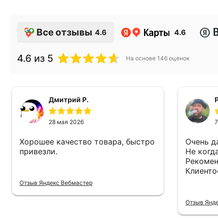
Все отзывы
4.6
4.6
4.6
из 5
На основе
146
оценок
Дмитрий Р.
28 мая 2026
7
Хорошее качество товара, быстро
Очень д
привезли.
Не когд
Рекомен
Клиенто
Отзыв Яндекс Вебмастер
Отзыв Янд