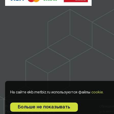
На сайте ekb.metbiz.ru используются файлы
cookie.
© 2011-2026 ООО Метбиз
Больше не показывать
Обращаем 
Политика конфиденциальности
условиях 