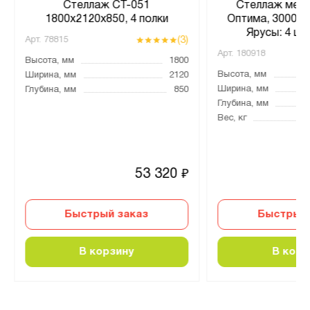
Стеллаж СТ-051
Стеллаж мета
1800x2120x850, 4 полки
Оптима, 3000x1
Ярусы: 4 шт
(3)
Арт.
78815
Арт.
180918
Высота, мм
1800
Высота, мм
Ширина, мм
2120
Ширина, мм
Глубина, мм
850
Глубина, мм
Вес, кг
53 320
₽
Быстрый заказ
Быстрый 
В корзину
В корз