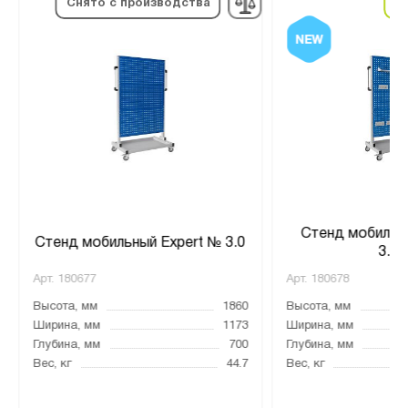
в
Снято с производства
Стенд мобильн
Стенд мобильный Expert № 3.0
3.7.
Арт.
180677
Арт.
180678
Высота, мм
1860
Высота, мм
Ширина, мм
1173
Ширина, мм
Глубина, мм
700
Глубина, мм
Вес, кг
44.7
Вес, кг