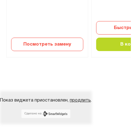
Быстрый 
Посмотреть замену
В корз
Показ виджета приостановлен,
продлить
.
Сделано на