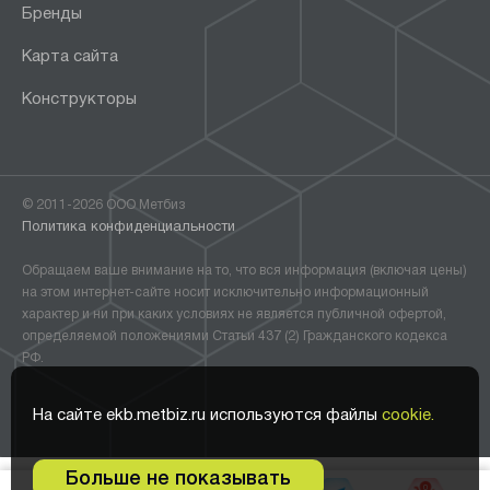
Бренды
Карта сайта
Конструкторы
© 2011-2026 ООО Метбиз
Политика конфиденциальности
Обращаем ваше внимание на то, что вся информация (включая цены)
на этом интернет-сайте носит исключительно информационный
характер и ни при каких условиях не является публичной офертой,
определяемой положениями Статьи 437 (2) Гражданского кодекса
РФ.
На сайте ekb.metbiz.ru используются файлы
cookie.
Больше не показывать
0