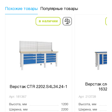
Похожие товары
Популярные товары
в наличии
в
Верстак слес
Верстак CTR 2202.S4L34.24-1
1632.L
Арт.
181367
Арт.
213728
Высота, мм
1200
Высота, мм
Ширина, мм
2200
Ширина, мм